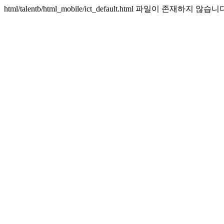
html/talentb/html_mobile/ict_default.html 파일이 존재하지 않습니