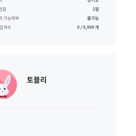
업일
1일
의 가능여부
불가능
작업개수
0 / 9,999 개
토블리