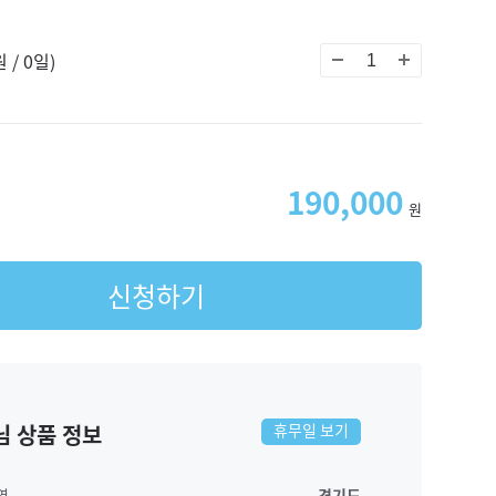
 / 0일)
190,000
원
신청하기
님 상품 정보
휴무일 보기
역
경기도