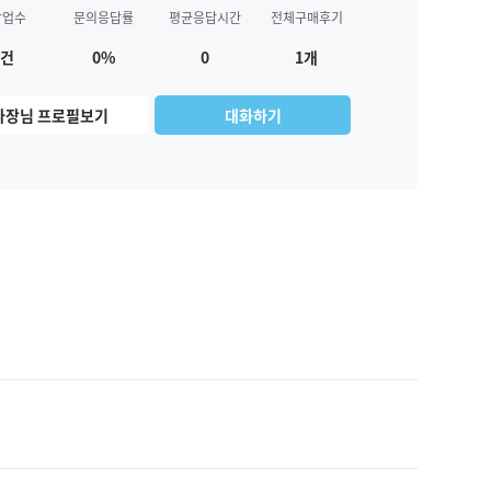
작업수
문의응답률
평균응답시간
전체구매후기
1건
0%
0
1개
사장님 프로필보기
대화하기