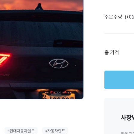
주문수량
(+0원
총 가격
사장
#현대자동차렌트
#자동차렌트
판매지