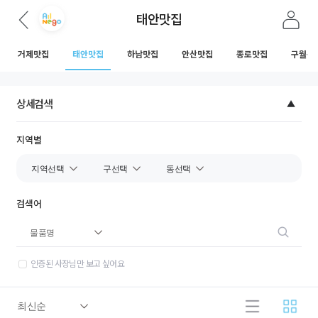
태안맛집
거제맛집
태안맛집
하남맛집
안산맛집
종로맛집
구월동
상세검색
지역별
검색어
인증된 사장님만 보고 싶어요