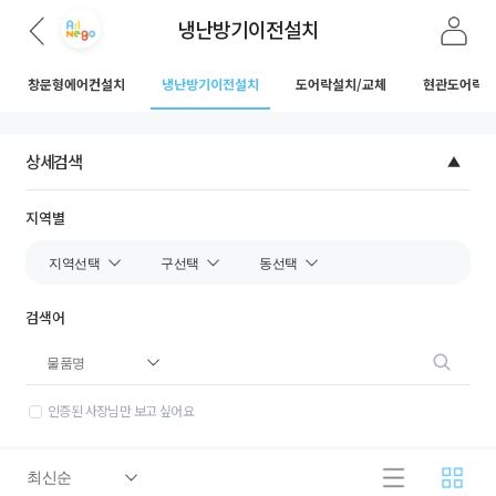
냉난방기이전설치
창문형에어컨설치
냉난방기이전설치
도어락설치/교체
현관도어락설
상세검색
지역별
검색어
인증된 사장님만 보고 싶어요