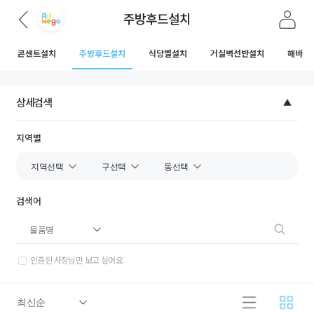
주방후드설치
콘센트설치
주방후드설치
식당벨설치
거실벽선반설치
해바라
상세검색
지역별
검색어
인증된 사장님만 보고 싶어요