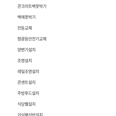
콘크리트벽못박기
벽에못박기
전등교체
형광등안전기교체
양변기설치
조명설치
레일조명설치
콘센트설치
주방후드설치
식당벨설치
거실벽선반설치