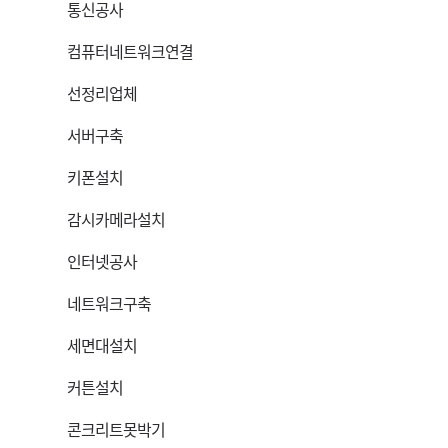
통신공사
컴퓨터네트워크연결
선정리업체
서버구축
키폰설치
감시카메라설치
인터넷공사
네트워크구축
세면대설치
커튼설치
콘크리트못박기