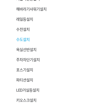
해바라기샤워기설치
레일등설치
수전설치
수도설치
욕실선반설치
주차차단기설치
포스기설치
파티션설치
LED거실등설치
키오스크설치