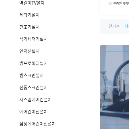
벽걸이TV설치
인증된 사장
세탁기설치
인기순
최
건조기설치
식기세척기설치
인덕션설치
빔프로젝터설치
빔스크린설치
전동스크린설치
시스템에어컨설치
에어컨이전설치
삼성에어컨이전설치