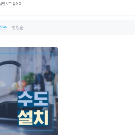
님만 보고 싶어요.
신순
랭킹순