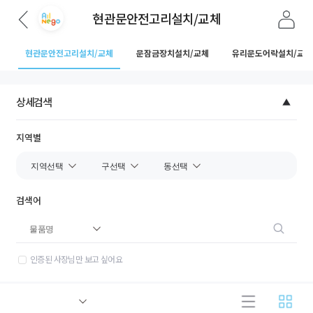
현관문안전고리설치/교체
체
현관문안전고리설치/교체
문잠금장치설치/교체
유리문도어락설치/교체
상세검색
지역별
검색어
인증된 사장님만 보고 싶어요