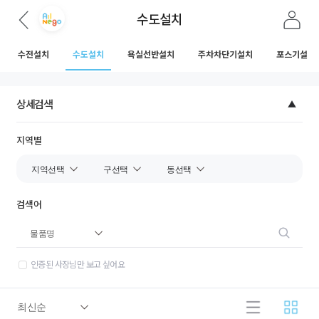
수도설치
수전설치
수도설치
욕실선반설치
주차차단기설치
포스기설치
상세검색
지역별
검색어
인증된 사장님만 보고 싶어요